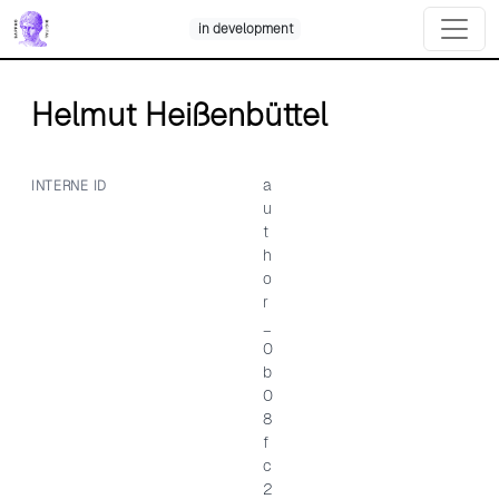
Skip
in development
to
content
Helmut Heißenbüttel
a
INTERNE ID
u
t
h
o
r
_
0
b
0
8
f
c
2