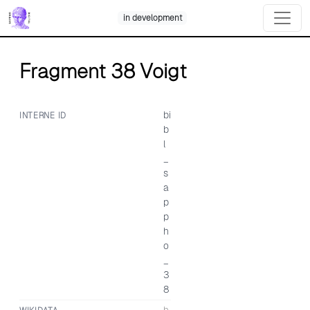
Skip
in development
to
content
Fragment 38 Voigt
bi
INTERNE ID
b
l
_
s
a
p
p
h
o
_
3
8