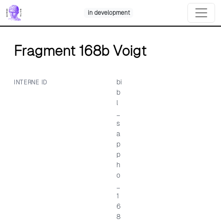
Skip
in development
to
content
Fragment 168b Voigt
bi
INTERNE ID
b
l
_
s
a
p
p
h
o
_
1
6
8