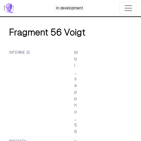
Skip
in development
to
content
Fragment 56 Voigt
bi
INTERNE ID
b
l
_
s
a
p
p
h
o
_
5
6