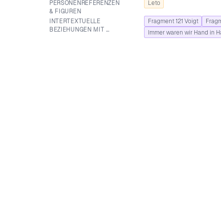
PERSONEN­REFERENZEN
Leto
& FIGUREN
INTERTEXTUELLE
Fragment 121 Voigt
Fragm
BEZIEHUNGEN MIT …
Immer waren wir Hand in H