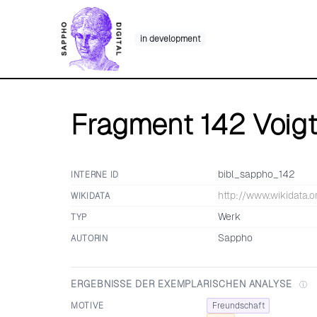
Skip
to
in development
content
Fragment 142 Voig
bibl_sappho_142
INTERNE ID
http://www.wikidata.o
WIKIDATA
Werk
TYP
Sappho
AUTORIN
ERGEBNISSE DER EXEMPLARISCHEN ANALYSE
ⓘ
MOTIVE
Freundschaft