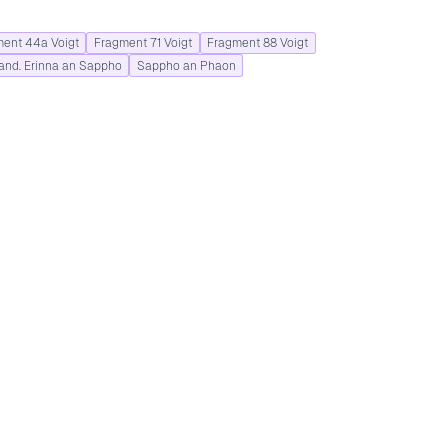
ent 44a Voigt
Fragment 71 Voigt
Fragment 88 Voigt
and. Erinna an Sappho
Sappho an Phaon