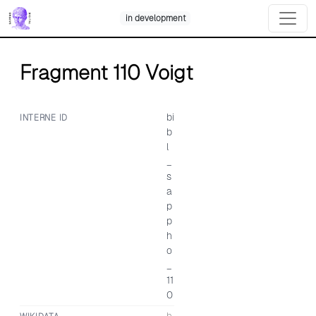
Skip
in development
to
content
Fragment 110 Voigt
bi
INTERNE ID
b
l
_
s
a
p
p
h
o
_
11
0