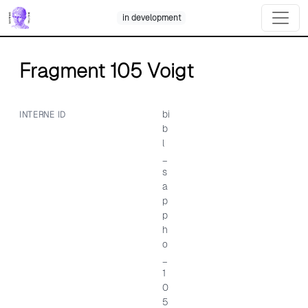
Skip
in development
to
content
Fragment 105 Voigt
bi
INTERNE ID
b
l
_
s
a
p
p
h
o
_
1
0
5