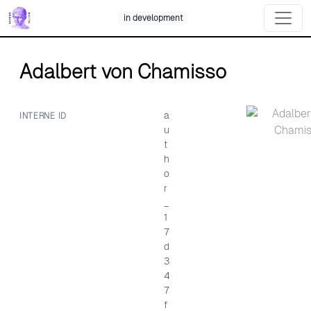
Skip
in development
to
content
Adalbert von Chamisso
a
INTERNE ID
u
t
h
o
r
_
1
7
d
3
4
7
f