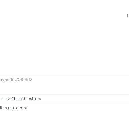
org/entity/Q96912
rovinz Oberschlesien
tthalmünster