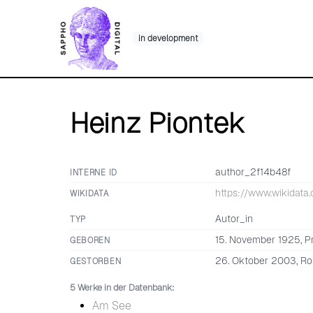
Skip
to
in development
content
Heinz Piontek
author_2f14b48f
INTERNE ID
https://www.wikidata.
WIKIDATA
Autor_in
TYP
15. November 1925, P
GEBOREN
26. Oktober 2003, Ro
GESTORBEN
5 Werke in der Datenbank:
Am See