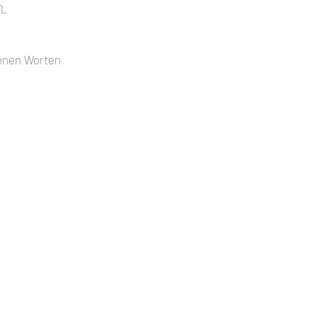
VL
renen Worten