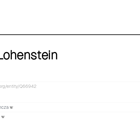
Lohenstein
.org/entity/Q66942
mcza
u