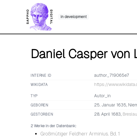
Skip
to
in development
content
Daniel Casper von 
author_719065e7
INTERNE ID
https://www.wikidata
WIKIDATA
Autor_in
TYP
25. Januar 1635, Nie
GEBOREN
28. April 1683,
Bresla
GESTORBEN
2 Werke in der Datenbank:
Großmütiger Feldherr Arminius. Bd. 1