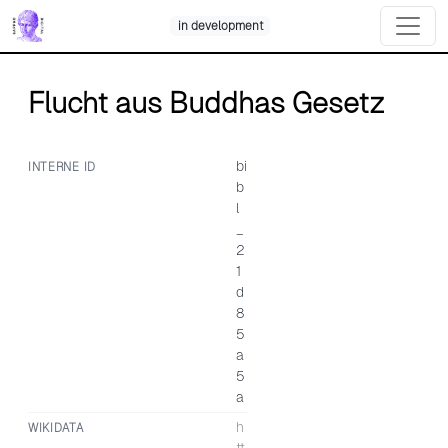
Skip
in development
to
content
Flucht aus Buddhas Gesetz
bi
INTERNE ID
b
l
_
2
1
d
8
5
a
5
a
h
WIKIDATA