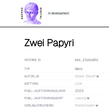
Skip
to
in development
content
Zwei Papyri
bibl_23a5a8fd
INTERNE ID
Werk
TYP
Volker Sielaff
AUTOR_IN
Lyrik
GATTUNG
2023
PUBL.-/AUFFÜHRUNGSJAHR
Leipzig
PUBL.-/AUFFÜHRUNGSORT
Poetenladen
VERLAG/DRUCKEREI