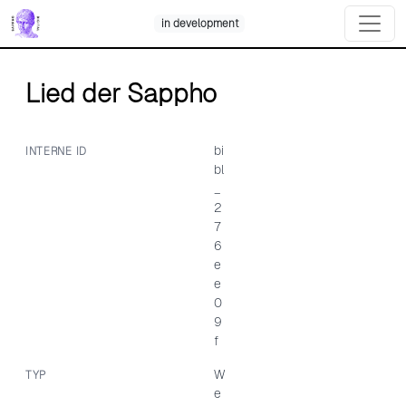
Skip
in development
to
content
Lied der Sappho
bi
INTERNE ID
bl
_
2
7
6
e
e
0
9
f
W
TYP
e