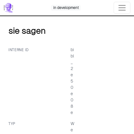
Skip
in development
to
content
sie sagen
bi
INTERNE ID
bl
_
2
e
5
0
e
0
8
e
W
TYP
e