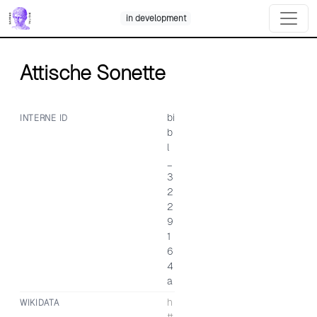
Skip
in development
to
content
Attische Sonette
bi
INTERNE ID
b
l
_
3
2
2
9
1
6
4
a
h
WIKIDATA