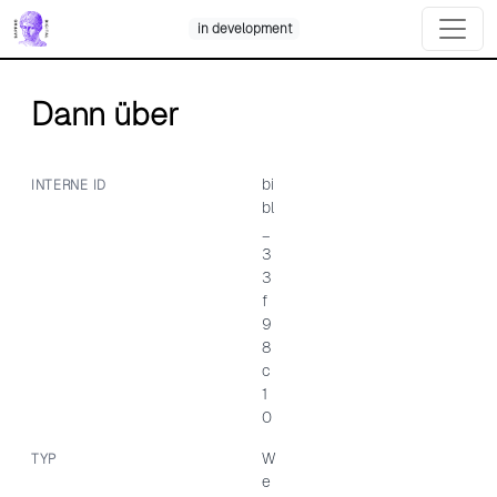
Skip
in development
to
content
Dann über
bi
INTERNE ID
bl
_
3
3
f
9
8
c
1
0
W
TYP
e