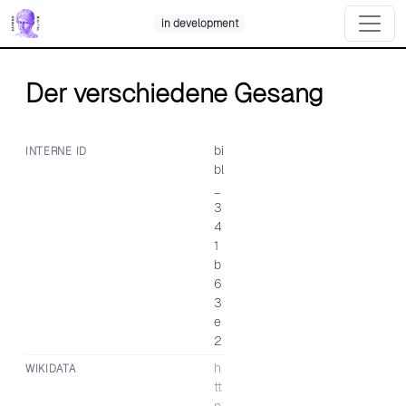
Skip
in development
to
content
Der verschiedene Gesang
bi
INTERNE ID
bl
_
3
4
1
b
6
3
e
2
h
WIKIDATA
tt