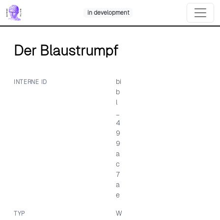
Skip
in development
to
content
Der Blaustrumpf
bi
INTERNE ID
b
l
_
4
9
9
a
c
7
a
e
W
TYP