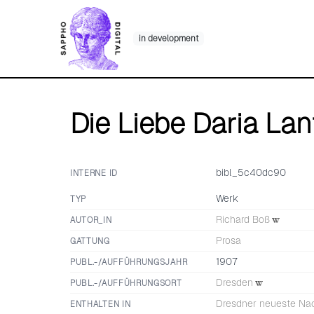
Skip
to
in development
content
Die Liebe Daria Lan
bibl_5c40dc90
INTERNE ID
Werk
TYP
Richard Boß
AUTOR_IN
Prosa
GATTUNG
1907
PUBL.-/AUFFÜHRUNGSJAHR
Dresden
PUBL.-/AUFFÜHRUNGSORT
Dresdner neueste Na
ENTHALTEN IN