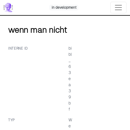
Skip
in development
to
content
wenn man nicht
bi
INTERNE ID
bl
_
6
3
e
a
3
9
b
f
W
TYP
e