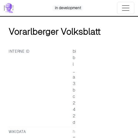
Skip
in development
to
content
Vorarlberger Volksblatt
bi
INTERNE ID
b
l
_
a
3
b
c
2
4
2
d
h
WIKIDATA