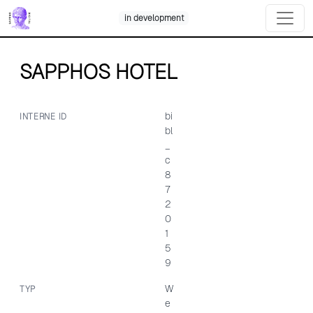
Skip
in development
to
content
SAPPHOS HOTEL
bi
INTERNE ID
bl
_
c
8
7
2
0
1
5
9
W
TYP
e