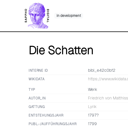
Skip
to
in development
content
Die Schatten
bibl_e42c0bf2
INTERNE ID
https://www.wikidata
WIKIDATA
Werk
TYP
Friedrich von Matthis
AUTOR_IN
Lyrik
GATTUNG
1797?
ENTSTEHUNGSJAHR
1799
PUBL.-/AUFFÜHRUNGSJAHR