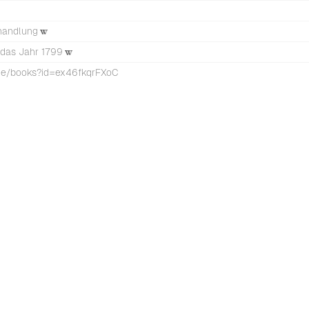
hhandlung
das Jahr 1799
.de/books?id=ex46fkqrFXoC