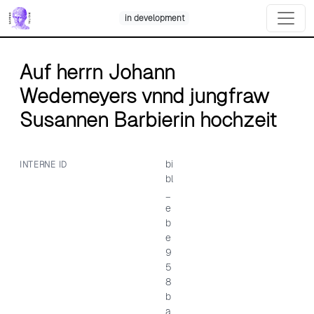
Skip
in development
to
content
Auf herrn Johann
Wedemeyers vnnd jungfraw
Susannen Barbierin hochzeit
bi
INTERNE ID
bl
_
e
b
e
9
5
8
b
a