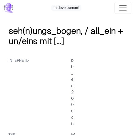
Skip
in development
to
content
seh(n)ungs_bogen, / all_ein +
un/eins mit […]
bi
INTERNE ID
bl
_
e
c
2
6
9
d
c
5
W