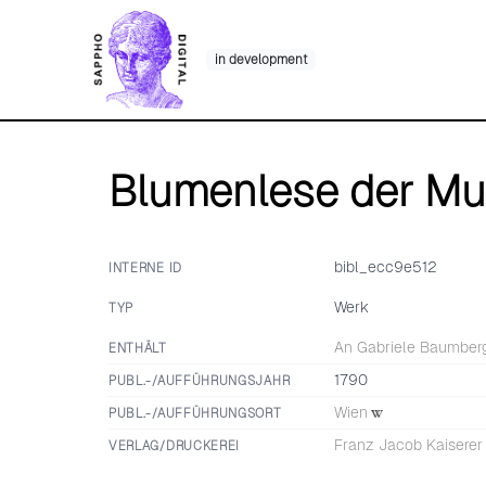
Skip
to
in development
content
Blumenlese der M
bibl_ecc9e512
INTERNE ID
Werk
TYP
An Gabriele Baumber
ENTHÄLT
1790
PUBL.-/AUFFÜHRUNGSJAHR
Wien
PUBL.-/AUFFÜHRUNGSORT
Franz Jacob Kaiserer
VERLAG/DRUCKEREI