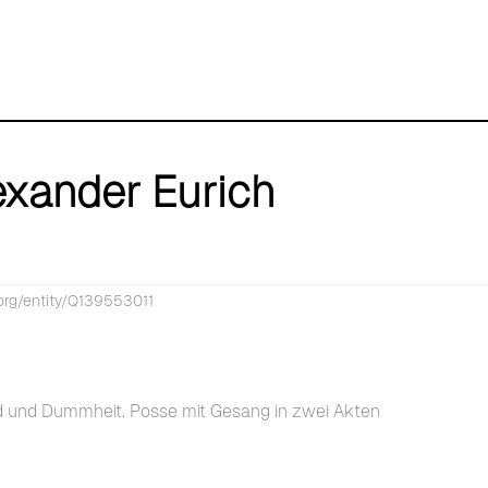
exander Eurich
.org/entity/Q139553011
eld und Dummheit. Posse mit Gesang in zwei Akten