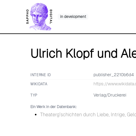
Skip
to
in development
content
Ulrich Klopf und Al
publisher_2210b6d4
INTERNE ID
https://www.wikidata
WIKIDATA
Verlag/Druckerei
TYP
Ein Werk in der Datenbank:
Theaterg’schichten durch Liebe, Intrige, G