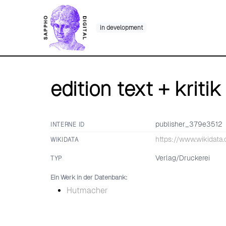
Skip
to
in development
content
edition text + kritik
publisher_379e3512
INTERNE ID
https://www.wikidata
WIKIDATA
Verlag/Druckerei
TYP
Ein Werk in der Datenbank:
Hutmacher