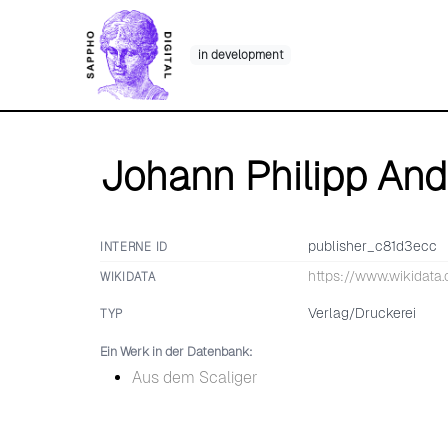
Skip
to
in development
content
Johann Philipp And
publisher_c81d3ecc
INTERNE ID
https://www.wikidata
WIKIDATA
Verlag/Druckerei
TYP
Ein Werk in der Datenbank:
Aus dem Scaliger