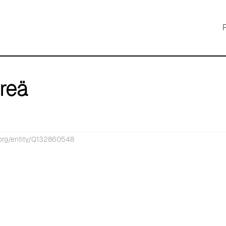
reä
.org/entity/Q132860548