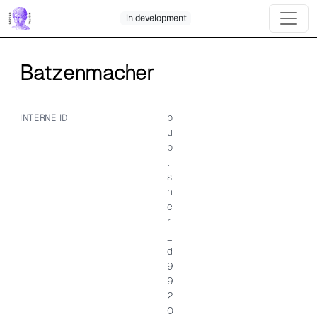
Skip
in development
to
content
Batzenmacher
p
INTERNE ID
u
b
li
s
h
e
r
_
d
9
9
2
0