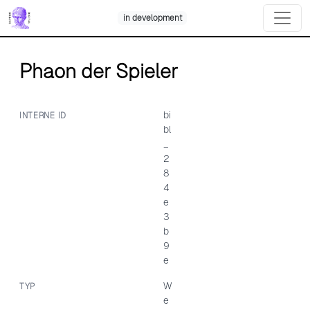
Skip
in development
to
content
Phaon der Spieler
bi
INTERNE ID
bl
_
2
8
4
e
3
b
9
e
W
TYP
e