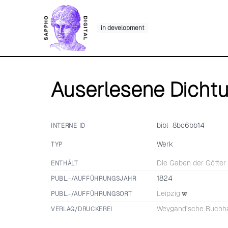
Skip
to
in development
content
Auserlesene Dicht
bibl_8bc6bb14
INTERNE ID
Werk
TYP
Die Gaben der Götter
ENTHÄLT
1824
PUBL.-/AUFFÜHRUNGSJAHR
Leipzig
PUBL.-/AUFFÜHRUNGSORT
Weygand’sche Buchh
VERLAG/DRUCKEREI