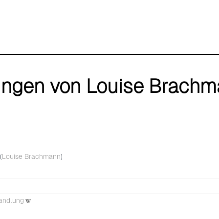
ungen von Louise Brach
(
Louise Brachmann
)
andlung