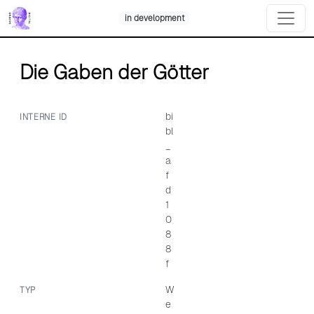
Skip
in development
to
content
Die Gaben der Götter
bi
INTERNE ID
bl
_
a
f
d
1
0
8
8
f
W
TYP
e