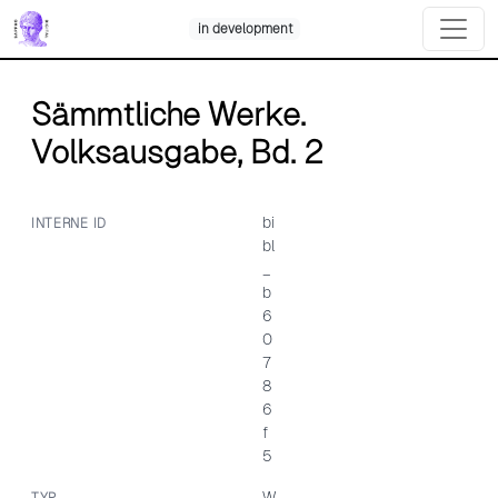
Skip
in development
to
content
Sämmtliche Werke.
Volksausgabe, Bd. 2
bi
INTERNE ID
bl
_
b
6
0
7
8
6
f
5
W