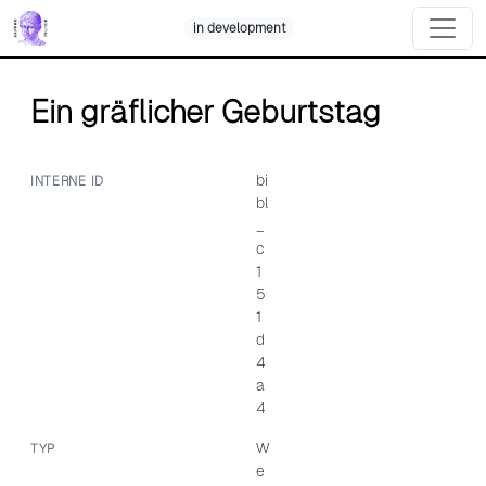
Skip
in development
to
content
Ein gräflicher Geburtstag
bi
INTERNE ID
bl
_
c
1
5
1
d
4
a
4
W
TYP
e