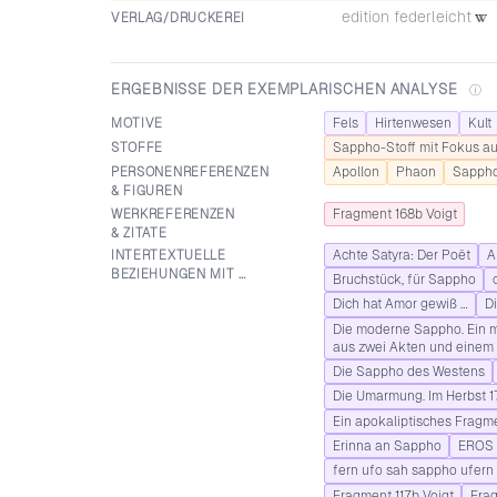
edition federleicht
VERLAG/DRUCKEREI
ERGEBNISSE DER EXEMPLARISCHEN ANALYSE
ⓘ
MOTIVE
Fels
Hirtenwesen
Kult
STOFFE
Sappho-Stoff mit Fokus au
PERSONEN­REFERENZEN
Apollon
Phaon
Sapph
& FIGUREN
WERK­REFERENZEN
Fragment 168b Voigt
& ZITATE
INTERTEXTUELLE
Achte Satyra: Der Poët
A
BEZIEHUNGEN MIT …
Bruchstück, für Sappho
Dich hat Amor gewiß …
D
Die moderne Sappho. Ein m
aus zwei Akten und einem
Die Sappho des Westens
Die Umarmung. Im Herbst 1
Ein apokaliptisches Fragm
Erinna an Sappho
EROS 
fern ufo sah sappho ufern
Fragment 117b Voigt
Frag