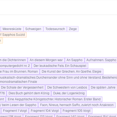
Meeresküste
Schweigen
Todeswunsch
Ziege
f Sapphos Suizid
o
n die Dichterinnen
An diesem Morgen war
An Sappho
Aufnahmen: Sappho
computergedicht nr. 2
Der leukadische Fels. Ein Schauspiel
ie Frau im Brunnen. Roman
Die Kunst der Griechen. An Goethe. Elegie
usikalisch-dramatisches Durcheinander ohne Sinn und ohne Verstand. Bestehen
 monodramatischen Finale
Die Schale der Vergessenheit
Die Schwestern von Lesbos
Die späten Jahre
776
Dies Buch gehört dem König
Duke, der Logenkönig
ent
Eine Aegyptische Königstochter. Historischer Roman. Erster Band
/ beim Lesen der Sappho
Faon, Nireus, hernach Saffo, zuletzt noch Anakreon
Fragment 1 Voigt
Fragment 104 Voigt
Fragment 105 Voigt
ment 128 Voigt
Fragment 133 Voigt
Fragment 140 Voigt
Fragment 154 Voigt