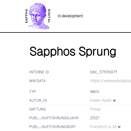
Skip
to
in development
content
Sapphos Sprung
bibl_3761b97f
INTERNE ID
https://www.wikidata
WIKIDATA
Werk
TYP
Karen Aydin
AUTOR_IN
Prosa
GATTUNG
2021
PUBL.-/AUFFÜHRUNGSJAHR
Frankfurt a. M.
PUBL.-/AUFFÜHRUNGSORT