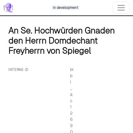
Skip
in development
to
content
An Se. Hochwürden Gnaden
den Herrn Domdechant
Freyherrn von Spiegel
bi
INTERNE ID
b
l
_
a
c
1
2
6
9
0