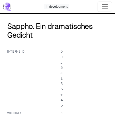
Skip
in development
to
content
Sappho. Ein dramatisches
Gedicht
bi
INTERNE ID
bl
_
5
a
a
5
5
e
4
5
h
WIKIDATA