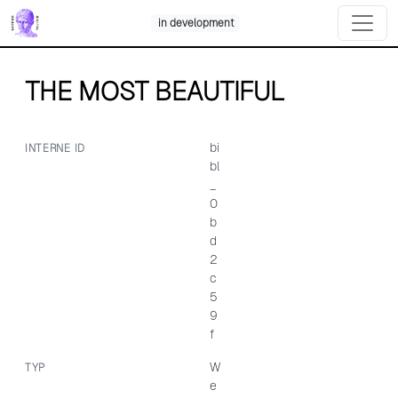
Skip
in development
to
content
THE MOST BEAUTIFUL
bi
INTERNE ID
bl
_
0
b
d
2
c
5
9
f
W
TYP
e