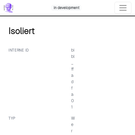
Skip
in development
to
content
Isoliert
bi
INTERNE ID
bl
_
ff
a
d
f
a
0
1
W
TYP
e
r